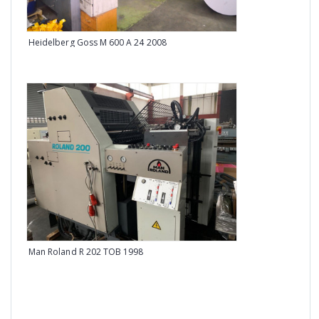
Heidelberg Goss M 600 A 24 2008
KBA 
Man Roland R 202 TOB 1998