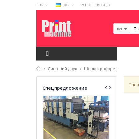
EUR
UKR
ПОРІВНЯТИ (0)
Всі
Головна
Листовий друк
Шовкотрафарет
Ther
Спецпредложение