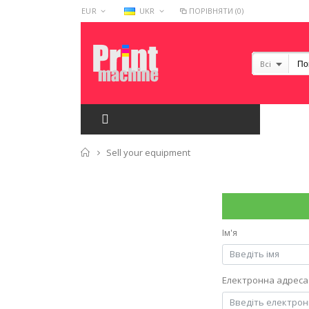
EUR
UKR
ПОРІВНЯТИ (0)
Всі
Головна
Sell your equipment
Ім'я
Електронна адреса