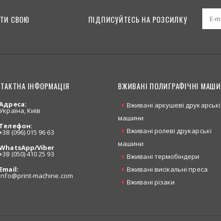
ТИ СВОЮ
ПІДПИСУЙТЕСЬ НА РОЗСИЛКУ
ТАКТНА ІНФОРМАЦІЯ
ВЖИВАНІ ПОЛИГРАФІЧНІ МАШ
Адреса:
Вживані аркушеві друкарські
Україна, Київ
машини
Телефон:
Вживані ролеві друкарські
+38 (096) 015 96 63
машини
WhatsApp/Viber
+38 (050) 410 25 93
Вживані термобіндери
Email:
Вживані висікальні преса
info
@print-machine.com
Вживані різаки