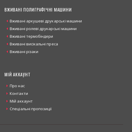
ВЖИВАНІ ПОЛИГРАФІЧНІ МАШИНИ
Вживані аркушеві друкарські машини
Вживані ролеві друкарські машини
Вживані термобіндери
Вживані висікальні преса
Вживані різаки
МІЙ АККАУНТ
Про нас
Контакти
Мій аккаунт
Спеціальні пропозиції