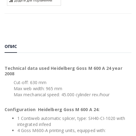
Додати для порівняння
ОПИС
Technical data used Heidelberg Goss M 600 A 24 year
2008
Cut-off: 630 mm
Max web width: 965 mm
Max mechanical speed: 45.000 cylinder rev./hour
Configuration Heidelberg Goss M 600 A 24:
1 Contiweb automatic splicer, type: SH40-CI-1020 with
integrated infeed
4 Goss M600-A printing units, equipped with: