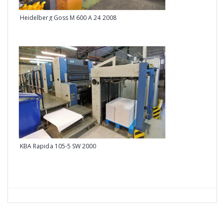
Bobs
Heidelberg Goss M 600 A 24 2008
KBA Rapida 105-5 SW 2000
Heid