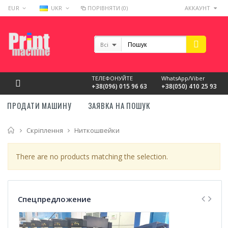
EUR
UKR
ПОРІВНЯТИ (0)
АККАУНТ
Всі
ТЕЛЕФОНУЙТЕ
WhatsApp/Viber
+38(096) 015 96 63
+38(050) 410 25 93
ПРОДАТИ МАШИНУ
ЗАЯВКА НА ПОШУК
Головна
Скріплення
Ниткошвейки
There are no products matching the selection.
Спецпредложение