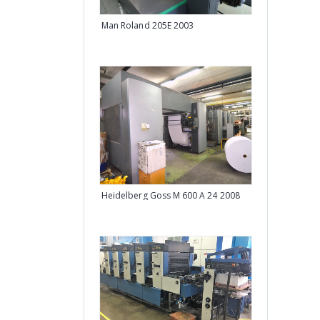
Man Roland 205E 2003
KBA Performa 
Heidelberg Goss M 600 A 24 2008
Polar XT 115 2