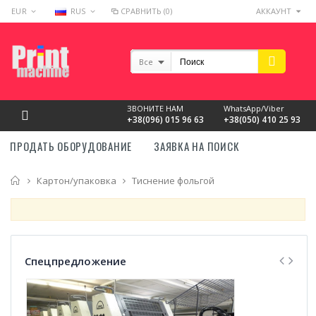
EUR
RUS
СРАВНИТЬ (0)
АККАУНТ
Все
ЗВОНИТЕ НАМ
WhatsApp/Viber
+38(096) 015 96 63
+38(050) 410 25 93
ПРОДАТЬ ОБОРУДОВАНИЕ
ЗАЯВКА НА ПОИСК
Главная
Картон/упаковка
Тиснение фольгой
Спецпредложение