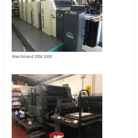
Man Roland 205E 2003
Heid