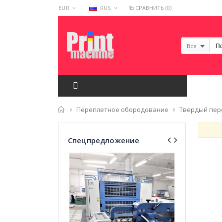
EUR
RUS
СРАВНИТЬ (0)
Все
Главная
Переплетное обородование
Твердый пер
Спецпредложение