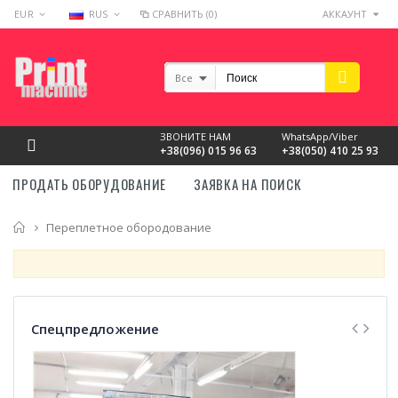
EUR
RUS
СРАВНИТЬ (0)
АККАУНТ
Все
ЗВОНИТЕ НАМ
WhatsApp/Viber
+38(096) 015 96 63
+38(050) 410 25 93
ПРОДАТЬ ОБОРУДОВАНИЕ
ЗАЯВКА НА ПОИСК
Главная
Переплетное обородование
Спецпредложение