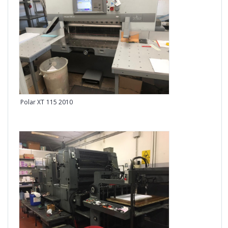
KBA 
Polar XT 115 2010
Heid