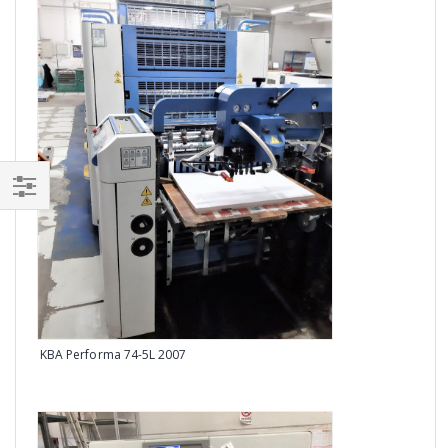
Man 
KBA Performa 74-5L 2007